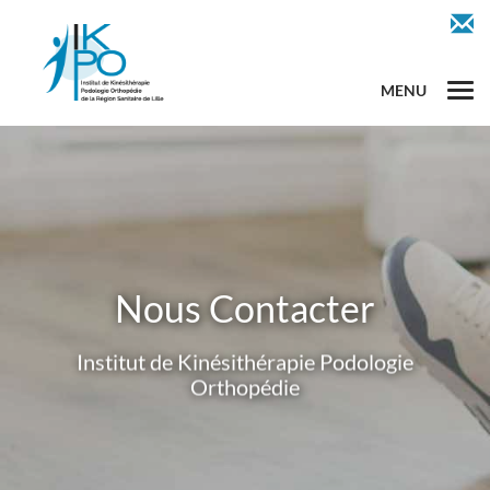
Aller
au
contenu
principal
MENU
MENU
Ope
Ope
navi
navi
Nous Contacter
Institut de Kinésithérapie Podologie
Orthopédie