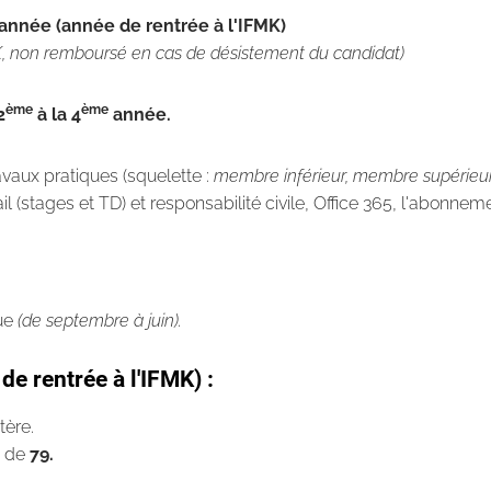
année (année de rentrée à l'IFMK)
K, non remboursé en cas de désistement du candidat)
ème
ème
2
à la 4
année.
aux pratiques (squelette :
membre inférieur, membre supérieur,
 (stages et TD) et responsabilité civile, Office 365, l'abonneme
ue
(de septembre à juin).
de rentrée à l'IFMK) :
tère.
st de
79.