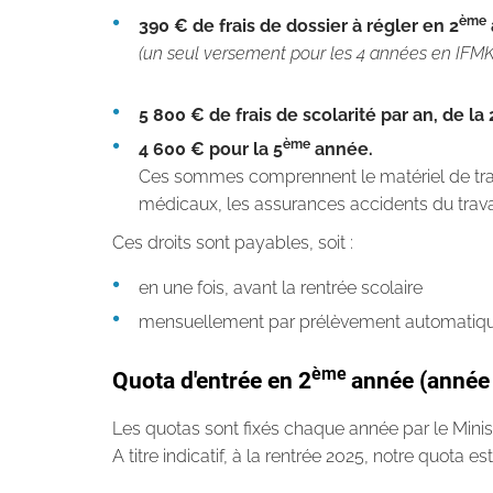
ème
390 € de frais de dossier à régler en 2
(un seul versement pour les 4 années en IFM
5 800 € de frais de scolarité par an, de la 
ème
4 600 € pour la 5
année.
Ces sommes comprennent le matériel de trav
médicaux, les assurances accidents du travail
Ces droits sont payables, soit :
en une fois, avant la rentrée scolaire
mensuellement par prélèvement automatiq
ème
Quota d'entrée en 2
année (année 
Les quotas sont fixés chaque année par le Minis
A titre indicatif, à la rentrée 2025, notre quota e