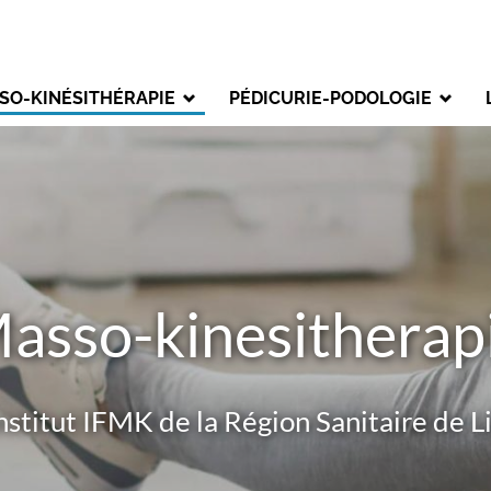
on
SO-KINÉSITHÉRAPIE
PÉDICURIE-PODOLOGIE
e
asso-kinesitherap
institut IFMK de la Région Sanitaire de Li