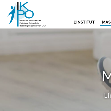
Aller
Vous
au
recherchez...
contenu
Navigati
principal
L'INSTITUT
MAS
principal
M
L'