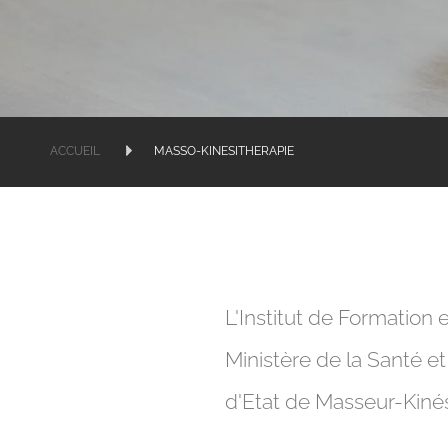
ACCUEIL
MASSO-KINESITHERAPIE
L'Institut de Formation 
Ministère de la Santé e
d'Etat de Masseur-Kinés